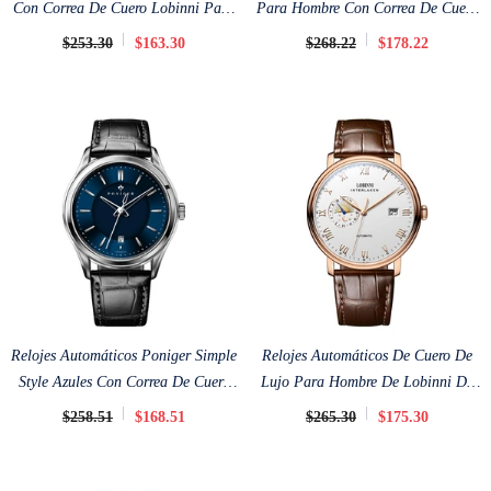
Con Correa De Cuero Lobinni Para
Para Hombre Con Correa De Cuero
Hombre De 41 Mm
De 41,5 Mm
$253.30
$163.30
$268.22
$178.22
Relojes Automáticos Poniger Simple
Relojes Automáticos De Cuero De
Style Azules Con Correa De Cuero
Lujo Para Hombre De Lobinni De
De 42 Mm
39,5 Mm
$258.51
$168.51
$265.30
$175.30