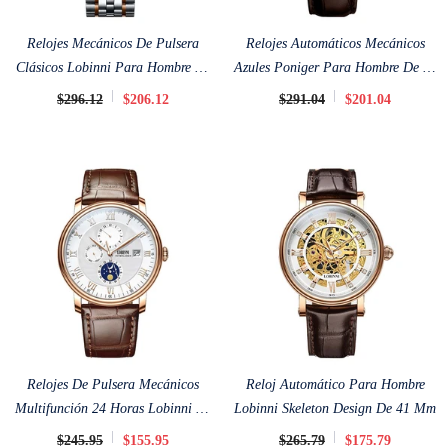
Relojes Mecánicos De Pulsera
Relojes Automáticos Mecánicos
Clásicos Lobinni Para Hombre De
Azules Poniger Para Hombre De 41
42 Mm
Mm
$296.12
$206.12
$291.04
$201.04
Relojes De Pulsera Mecánicos
Reloj Automático Para Hombre
Multifunción 24 Horas Lobinni De
Lobinni Skeleton Design De 41 Mm
40 Mm
$245.95
$155.95
$265.79
$175.79