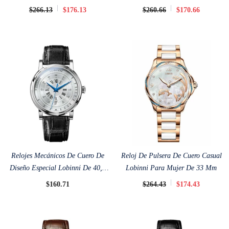
40,5 Mm
$266.13
$176.13
$260.66
$170.66
Relojes Mecánicos De Cuero De
Reloj De Pulsera De Cuero Casual
Diseño Especial Lobinni De 40,5
Lobinni Para Mujer De 33 Mm
Mm
$160.71
$264.43
$174.43