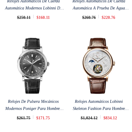
Relojes Automáticos De Cuerda
Relojes Automáticos De Cuerda
Automática Modernos Lobinni De
Automática A Prueba De Agua
41,5 Mm
Lobinni 12026
$250.11
$160.11
$260.76
$220.76
Relojes De Pulsera Mecánicos
Relojes Automáticos Lobinni
Modernos Poniger Para Hombres
Skeleton Fashion Para Hombre
Relojes De Pulsera 41 Mm
Tourbillion De 40,5 Mm
$261.75
$171.75
$1,024.12
$834.12