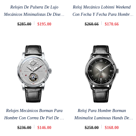
Relojes De Pulsera De Lujo
Reloj Mecánico Lobinni Weekend
Mecánicos Minimalistas De Diseño
Con Fecha Y Fecha Para Hombre
Poniger De 40 Mm
De 41,5 Mm
$285.00
$195.00
$260.66
$170.66
Relojes Mecánicos Borman Para
Reloj Para Hombre Borman
Hombre Con Correa De Piel De 42
Minimalist Luminous Hands De
Mm
41,5 Mm
$236.00
$146.00
$258.00
$168.00