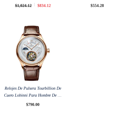
Tourbillion De 40,5 Mm
$1,024.12
$834.12
$554.28
Relojes De Pulsera Tourbillion De
Cuero Lobinni Para Hombre De 41
Mm
$790.00